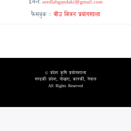
इमेल
seedlabgandaki@gmail.com
:
फेसबुक :
बीउ बिजन प्रयोगशाला
© प्रदेश कृषि प्रयोगशाला
गण्डकी प्रदेश, पोखरा, कास्की, नेपाल
All Rights Reserved