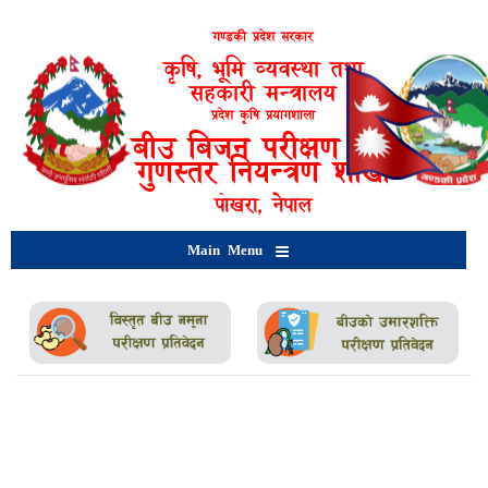
Skip
to
गण्डकी प्रदेश सरकार
main
कृषि, भूमि व्यवस्था तथा
content
सहकारी मन्त्रालय
प्रदेश कृषि प्रयोगशाला
बीउ बिजन परीक्षण तथा
गुणस्तर नियन्त्रण शाखा
पोखरा, नेपाल
Main Menu