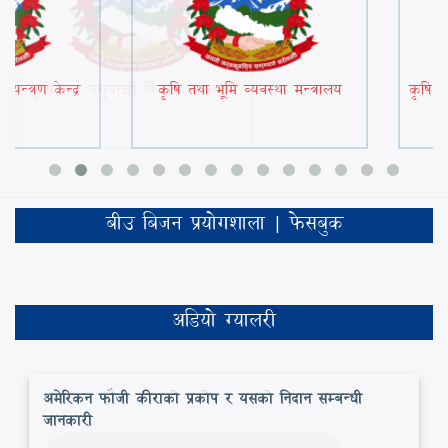
न्त्रण केन्द्र
कृषि तथा भूमि व्यवस्था मन्त्रालय
कृषि व
बीउ बिजन प्रयोगशाला | फेसबुक
अडियो ग्यालरी
अमेरिकन फौजी कीराको प्रकोप र यसको निदान सम्बन्धी
जानकारी